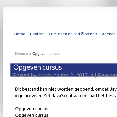
Home
Contact
Cursussen en certificaten
»
Agenda
Home
»
»
Opgeven cursus
Opgeven cursus
Posted by
admin
on mrt 2, 2017 in |
Reactie
Dit bestand kan niet worden geopend, omdat Java
in je browser. Zet JavaScript aan en laad het bes
Opgeven cursus
Opgeven cursus